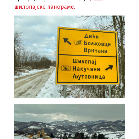
шилопајске панораме.