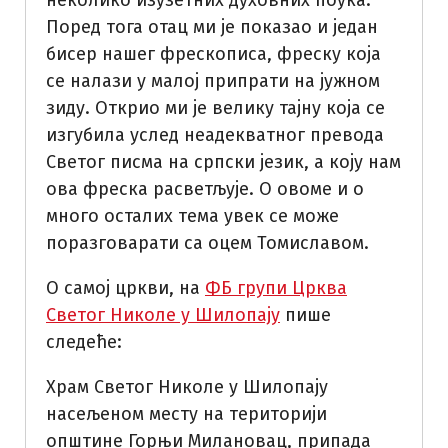
неколико изузетних духовних поука.
Поред тога отац ми је показао и један
бисер нашег фрескописа, фреску која
се налази у малој припрати на јужном
зиду. Открио ми је велику тајну која се
изгубила услед неадекватног превода
Светог писма на српски језик, а коју нам
ова фреска расветљује. О овоме и о
много осталих тема увек се може
поразговарати са оцем Томиславом.
О самој цркви, на
ФБ групи Црква
Светог Николе у Шилопају
пише
следеће:
Храм Светог Николе у Шилопају
насељеном месту на територији
општине Горњи Милановац, припада