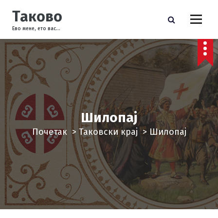
С
Таково
к
Ево мене, ето вас...
о
ч
и
н
а
с
а
Шилопај
д
Почетак
>
Таковски крај
>
Шилопај
р
ж
а
ј