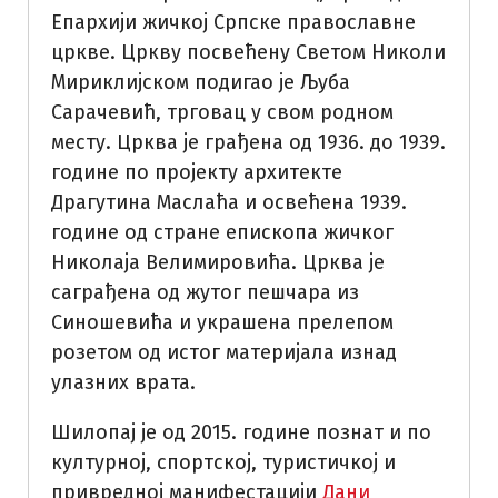
Епархији жичкој Српске православне
цркве. Цркву посвећену Светом Николи
Мириклијском подигао је Љуба
Сарачевић, трговац у свом родном
месту. Црква је грађена од 1936. до 1939.
године по пројекту архитекте
Драгутина Маслаћа и освећена 1939.
године од стране епископа жичког
Николаја Велимировића. Црква је
саграђена од жутог пешчара из
Синошевића и украшена прелепом
розетом од истог материјала изнад
улазних врата.
Шилопај је од 2015. године познат и по
културној, спортској, туристичкој и
привредној манифестацији
Дани