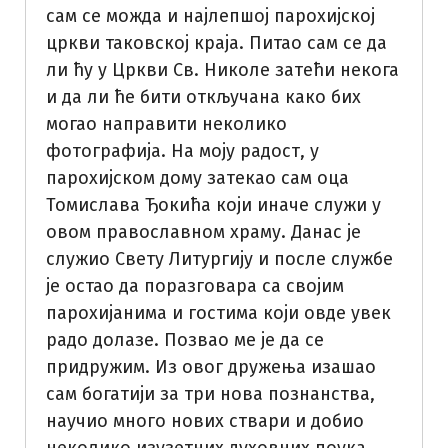
сам се можда и најлепшој парохијској
цркви таковској краја. Питао сам се да
ли ћу у Цркви Св. Николе затећи некога
и да ли ће бити откључана како бих
могао направити неколико
фотографија. На моју радост, у
парохијском дому затекао сам оца
Томислава Ђокића који иначе служи у
овом православном храму. Данас је
служио Свету Литургију и после службе
је остао да поразговара са својим
парохијанима и гостима који овде увек
радо долазе. Позвао ме је да се
придружим. Из овог дружења изашао
сам богатији за три нова познанства,
научио много нових ствари и добио