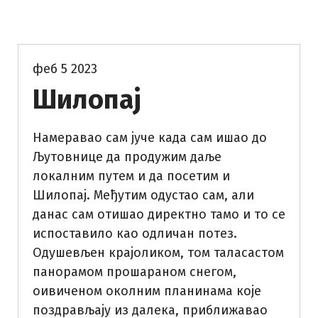
Таковски крај
Фото прича
феб 5 2023
Шилопај
Намеравао сам јуче када сам ишао до
Љутовнице да продужим даље
локалним путем и да посетим и
Шилопај. Међутим одустао сам, али
данас сам отишао директно тамо и то се
испоставило као одличан потез.
Одушевљен крајоликом, том таласастом
панорамом прошараном снегом,
оивиченом околним планинама које
поздрављају из далека, приближавао