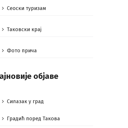
Сеоски туризам
Таковски крај
Фото прича
ајновије објаве
Силазак у град
Градић поред Такова