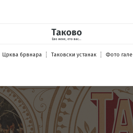
Таково
Ево мене, ето вас...
Црква брвнара
Таковски устанак
Фото гале