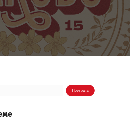
ретрага
Претрага
еме