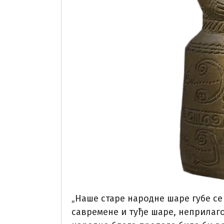
„Наше старе народне шаре губе се 
савремене и туђе шаре, неприлаго