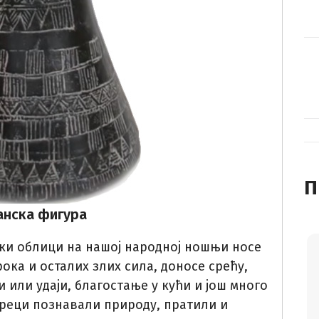
П
анска фигура
чки облици на нашој народној ношњи носе
рока и осталих злих сила, доносе срећу,
 или удаји, благостaње у кући и још много
 преци познавали природу, пратили и