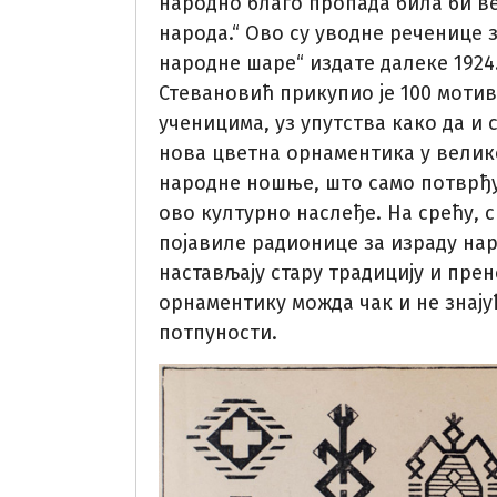
народно благо пропада била би в
народа.“ Ово су уводне реченице 
народне шаре“ издате далеке 1924
Стевановић прикупио је 100 мотив
ученицима, уз упутства како да и 
нова цветна орнаментика у велик
народне ношње, што само потврђу
ово културно наслеђе. На срећу, с
појавиле радионице за израду на
настављају стару традицију и пре
орнаментику можда чак и не знај
потпуности.