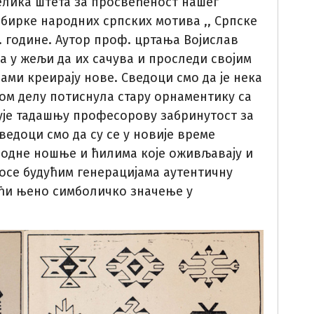
елика штета за просвећеност нашег
збирке народних српских мотива ,, Српске
. године. Аутор проф. цртања Војислав
а у жељи да их сачува и проследи својим
сами креирају нове. Сведоци смо да је нека
ом делу потиснула стару орнаментику са
је тадашњу професорову забринутост за
ведоци смо да су се у новије време
родне ношње и ћилима које оживљавају и
носе будућим генерацијама аутентичну
ући њено симболичко значење у