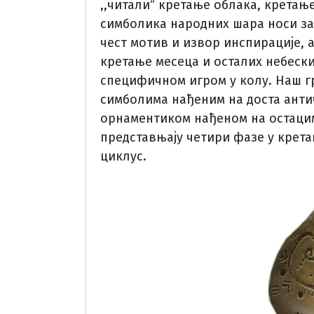
,,читали“ кретање облака, кретање
симболика народних шара носи зап
чест мотив и извор инспирације, 
кретање месеца и осталих небески
специфичном игром у колу. Наш гр
симболима нађеним на доста антич
орнаментиком нађеном на остаци
представњају четири фазе у крет
циклус.