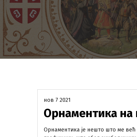
Народна мудрост и обичаји
нов 7 2021
Орнаментика на
Орнаментика је нешто што ме већ 