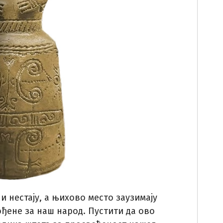
и нестају, а њихово место заузимају
ђене за наш народ. Пустити да ово