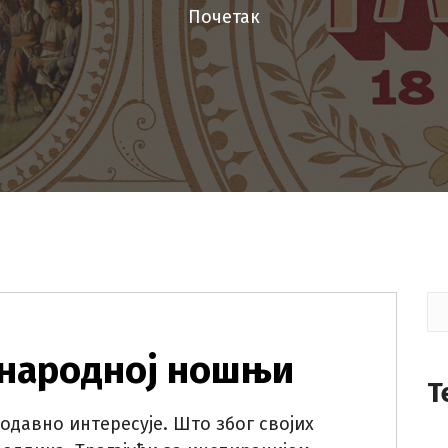
Почетак
П
 народној ношњи
Т
одавно интересује. Што због својих