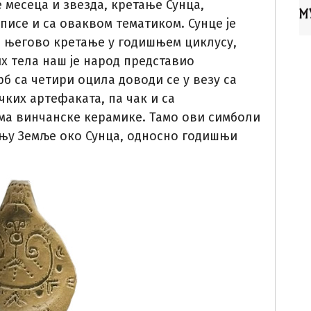
 месеца и звезда, кретање Сунца,
исе и са оваквом тематиком. Сунце је
а његово кретање у годишњем циклусу,
х тела наш је народ представио
б са четири оцила доводи се у везу са
ких артефаката, па чак и са
ма винчанске керамике. Тамо ови симболи
ању Земље око Сунца, односно годишњи