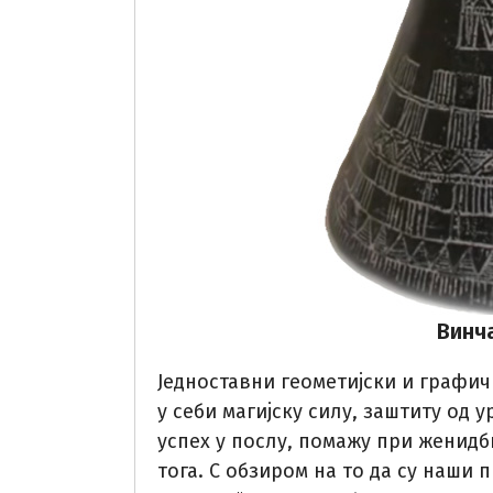
Винч
Једноставни геометијски и графи
у себи магијску силу, заштиту од у
успех у послу, помажу при женидби
тога. С обзиром на то да су наши