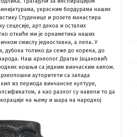
одлика. Трагајући за инспирацијом
минијатурама, украсним бордурама наших
астику Студенице и розете манастира
у сецесије, арт декоа и осталих
но откиће ми је орнаметика наших
чком смислу једноставна, а лепа. У
 дубока толико да сеже до корена, до
народа. Наш археолог Драган Јацановић
родних ношњи са једним винчаским кипом.
 археoлошки ауторитети са запада
 кип из периода винчанске културе,
лсификатом, а као разлог су навели то да
корације на њему и шара на народној