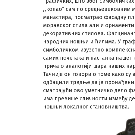
графичких, што због симболичких 
,,копао“ сам по средњевековним 
манастира, посматрао фасадну пл
моравског стила али и орнаментик
декоративних стилова. Фасцинант
народних ношњи и ћилима. У графи
симболичком изузетно комплексна,
самих почетака и настанка нашег 
прича о аналогији шара наших на
Тачније он говори о томе како су
одбацили трвдње да је пронађени
сматрајући ово уметничко дело фа
има превише сличности између де
ношњи локалног становништва.